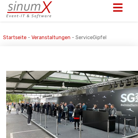
Startseite
-
Veranstaltungen
-
ServiceGipfel